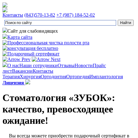
Контакты
(843)
570-13-82
+7 (987) 184-52-02
Сайт для слабовидящих
Карта сайта
О нас
Наши сотрудники
Отзывы
Новости
Прайс
лист
Вакансии
Контакты
Терапия
Хирургия
Ортодонтия
Ортопедия
Имплантология
Лицензия
Стоматология «ЗУБОК»:
качество, превосходящее
ожидание!
Вы всегда можете приобрести подарочный сертификат в