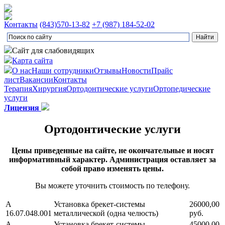
Контакты
(843)
570-13-82
+7 (987) 184-52-02
Сайт для слабовидящих
Карта сайта
О нас
Наши сотрудники
Отзывы
Новости
Прайс
лист
Вакансии
Контакты
Терапия
Хирургия
Ортодонтические услуги
Ортопедические
услуги
Лицензия
Ортодонтические услуги
Цены приведенные на сайте, не окончательные и носят
информативный характер. Администрация оставляет за
собой право изменять цены.
Вы можете уточнить стоимость по телефону.
А
Установка брекет-системы
26000,00
16.07.048.001
металлической (одна челюсть)
руб.
А
Установка брекет-системы
45000,00