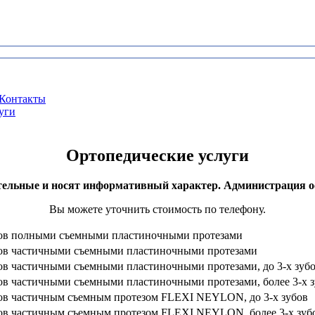
Контакты
уги
Ортопедические услуги
тельные и носят информативный характер. Администрация ос
Вы можете уточнить стоимость по телефону.
бов полными съемными пластиночными протезами
бов частичными съемными пластиночными протезами
ов частичными съемными пластиночными протезами, до 3-х зуб
ов частичными съемными пластиночными протезами, более 3-х 
ов частичным съемным протезом FLEXI NEYLON, до 3-х зубов
ов частичным съемным протезом FLEXI NEYLON, более 3-х зуб