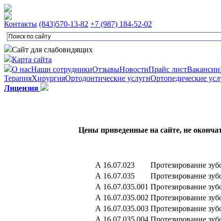
Контакты
(843)
570-13-82
+7 (987) 184-52-02
Сайт для слабовидящих
Карта сайта
О нас
Наши сотрудники
Отзывы
Новости
Прайс лист
Вакансии
Терапия
Хирургия
Ортодонтические услуги
Ортопедические усл
Лицензия
Цены приведенные на сайте, не оконча
А 16.07.023
Протезирование зу
А 16.07.035
Протезирование зу
А 16.07.035.001
Протезирование зуб
А 16.07.035.002
Протезирование зуб
А 16.07.035.003
Протезирование зуб
А 16.07.035.004
Протезирование зуб