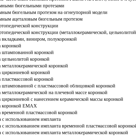
емными бюгельными протезами
мным бюгельным протезом на огнеупорной модели
емным ацеталовым бюгельным протезом
ртопедической конструкции
ртопедической конструкции (металлокерамической, цельнолитой
а вкладками, виниром, полукоронкой
а коронкой
а штампованной коронкой
а цельнолитой коронкой
а металлокерамической коронкой
а циркониевой коронкой
а пластмассовой коронкой
а штампованной с пластмассовой облицовкой коронкой
а металлокерамической на плечевой массе коронкой
а циркониевой с нанесением керамической массы коронкой
ба коронкой EMAX
а временной пластмассовой коронкой
а с использованием импланта
а с использованием импланта временной пластмассовой коронко
а с использованием импланта металлокерамической коронкой